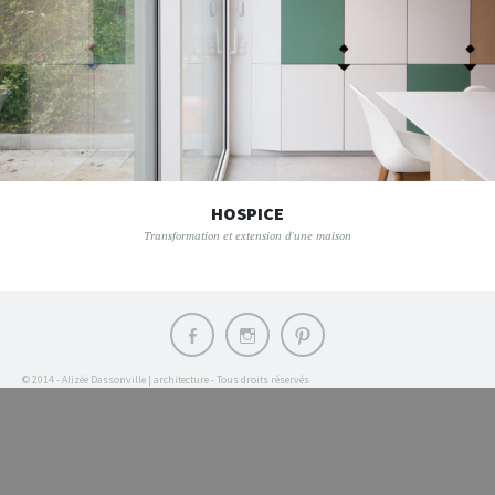
HOSPICE
Transformation et extension d'une maison
Élément
Élément
Élément
du
du
du
menu
menu
menu
© 2014 - Alizée Dassonville | architecture - Tous droits réservés