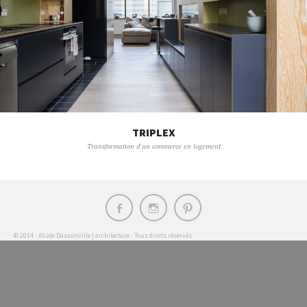
TRIPLEX
Transformation d'un commerce en logement
Élément
Élément
Élément
du
du
du
menu
menu
menu
© 2014 - Alizée Dassonville | architecture - Tous droits réservés