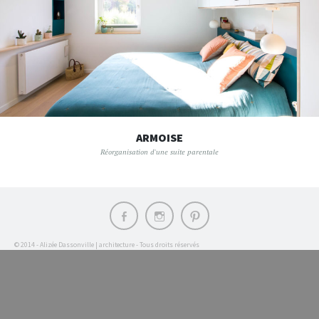
ARMOISE
Réorganisation d'une suite parentale
Élément
Élément
Élément
du
du
du
menu
menu
menu
© 2014 - Alizée Dassonville | architecture - Tous droits réservés