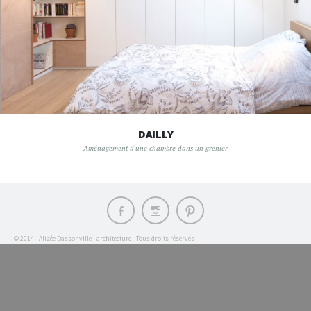
DAILLY
Aménagement d'une chambre dans un grenier
Élément
Élément
Élément
du
du
du
menu
menu
menu
© 2014 - Alizée Dassonville | architecture - Tous droits réservés