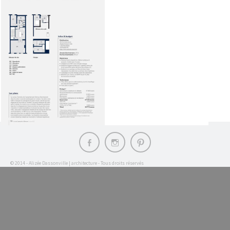
Élément
Élément
Élément
du
du
du
menu
menu
menu
© 2014 - Alizée Dassonville | architecture - Tous droits réservés